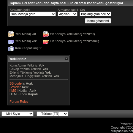
Toplam 129 adet konudan sayfa basi 1 ile 20 arasi kadar konu gösteriliyor
Sıralama şekli
Sıralama şekli
Yaş
Yeni Mesaj Var
Hit Konuya Yeni Mesaj Yazılmış
Yeni Mesaj Yok
Hit Konuya Yeni Mesaj Yazılmamış
Konu Kapatılmıştır
Yetkileriniz
Konu Acma Yetkiniz
Yok
Cevap Yazma Yetkiniz
Yok
Eklenti Yükleme Yetkiniz
Yok
Mesajınızı Değiştirme Yetkiniz
Yok
BB code
is
Açık
Smileler
Açık
[IMG]
Kodları
Açık
HTML-Kodu
Kapalı
Forum Rules
Powered b
Copyright ©2000
Minipassion.net