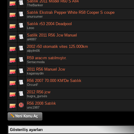
Satılık 2011 Model R60 S All4
TheBanker
Satılık Ekstralı Pepper White R58 Cooper S coupe
onursumer
Satılık r53 2004 Deadpool
Leoo
Satilik 2011 R56 Jcw Manuel
al4887
2002 r50 otomatik vites 125.000km
alpylm06
R59 aracım satılmıştır.
Sertacmoda
2011 R56 Manuel Jcw
kaganaydin
R56 2007 70.000 KM'De Satılık
OrcunF
2012 R56 jcw
bugra_gurses
R56 2008 Satılık
uns1987
Gösteriliş ayarları