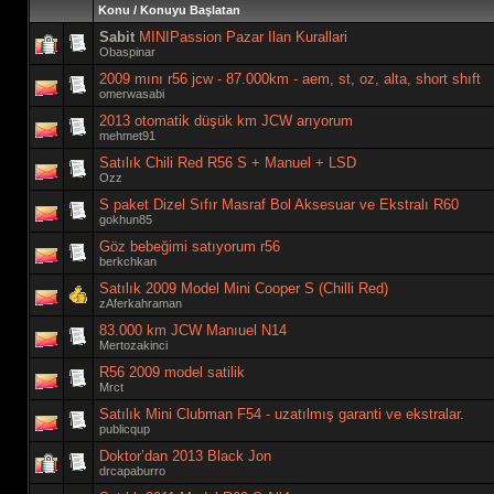
Konu
/
Konuyu Başlatan
Sabit
MINIPassion Pazar Ilan Kurallari
Obaspinar
2009 mını r56 jcw - 87.000km - aem, st, oz, alta, short shıft
omerwasabi
2013 otomatik düşük km JCW arıyorum
mehmet91
Satılık Chili Red R56 S + Manuel + LSD
Ozz
S paket Dizel Sıfır Masraf Bol Aksesuar ve Ekstralı R60
gokhun85
Göz bebeğimi satıyorum r56
berkchkan
Satılık 2009 Model Mini Cooper S (Chilli Red)
zAferkahraman
83.000 km JCW Manıuel N14
Mertozakinci
R56 2009 model satilik
Mrct
Satılık Mini Clubman F54 - uzatılmış garanti ve ekstralar.
publicqup
Doktor’dan 2013 Black Jon
drcapaburro