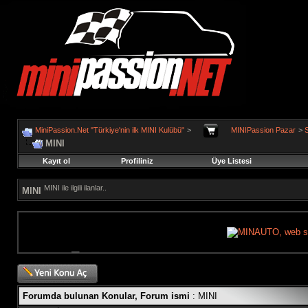
MiniPassion.Net "Türkiye'nin ilk MINI Kulübü"
>
MINIPassion Pazar
>
S
MINI
Kayıt ol
Profiliniz
Üye Listesi
MINI ile ilgili ilanlar..
MINI
Forumda bulunan Konular, Forum ismi
: MINI