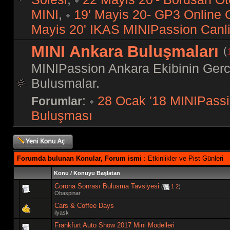
MINI
,
19' Mayis 20- GP3 Online
Mayis 20' IKAS MINIPassion Canli
MINI Ankara Buluşmaları
(
MINIPassion Ankara Ekibinin Gerc
Bulusmalar.
:
28 Ocak '18 MINIPassi
Forumlar
Buluşması
Forumda bulunan Konular, Forum ismi
: Etkinlikler ve Pist Günleri
Konu
/
Konuyu Başlatan
Corona Sonrası Bulusma Tavsiyesi
(
1
2
)
Obaspinar
Cars & Coffee Days
ilyask
Frankfurt Auto Show 2017 Mini Modelleri