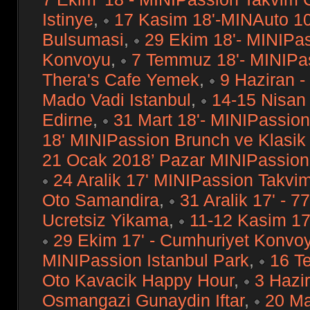
Istinye
,
17 Kasim 18'-MINAuto 10
Bulsumasi
,
29 Ekim 18'- MINIPa
Konvoyu
,
7 Temmuz 18'- MINIPas
Thera's Cafe Yemek
,
9 Haziran -
Mado Vadi Istanbul
,
14-15 Nisan
Edirne
,
31 Mart 18'- MINIPassio
18' MINIPassion Brunch ve Klasik
21 Ocak 2018’ Pazar MINIPassion
24 Aralik 17' MINIPassion Takvi
Oto Samandira
,
31 Aralik 17' - 
Ucretsiz Yikama
,
11-12 Kasim 17'
29 Ekim 17' - Cumhuriyet Konvo
MINIPassion Istanbul Park
,
16 T
Oto Kavacik Happy Hour
,
3 Hazir
Osmangazi Gunaydin Iftar
,
20 Ma