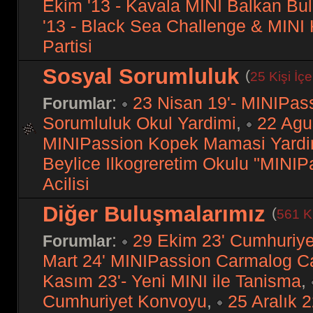
Ekim '13 - Kavala MINI Balkan Bu
'13 - Black Sea Challenge & MINI 
Partisi
Sosyal Sorumluluk
(
25 Kişi İç
:
23 Nisan 19'- MINIPas
Forumlar
Sorumluluk Okul Yardimi
,
22 Agus
MINIPassion Kopek Mamasi Yardi
Beylice Ilkogreretim Okulu "MINI
Acilisi
Diğer Buluşmalarımız
(
561 Ki
:
29 Ekim 23' Cumhuriy
Forumlar
Mart 24' MINIPassion Carmalog C
Kasım 23'- Yeni MINI ile Tanisma
,
Cumhuriyet Konvoyu
,
25 Aralık 