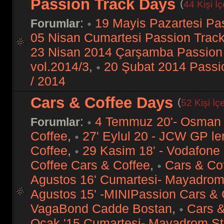
Passion Track Days
(
44 Kişi İ
:
19 Mayis Pazartesi Pa
Forumlar
05 Nisan Cumartesi Passion Track
23 Nisan 2014 Çarşamba Passion
vol.2014/3
,
20 Şubat 2014 Passi
/ 2014
Cars & Coffee Days
(
52 Kişi İç
:
4 Temmuz 20'- Osman 
Forumlar
Coffee
,
27' Eylul 20 - JCW GP le
Coffee
,
29 Kasim 18' - Vodafone
Coffee Cars & Coffee
,
Cars & Cof
Agustos 16' Cumartesi- Mayadrom
Agustos 15' -MINIPassion Cars &
VagaBond Cadde Bostan
,
Cars &
Ocak '15 Cumartesi- Mayadrom S