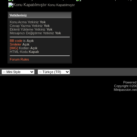
Konu Kapatılmıştır
Yetkileriniz
Konu Acma Yetkiniz
Yok
Cevap Yazma Yetkiniz
Yok
Eklenti Yükleme Yetkiniz
Yok
Mesajınızı Değiştirme Yetkiniz
Yok
BB code
is
Açık
Smileler
Açık
[IMG]
Kodları
Açık
HTML-Kodu
Kapalı
Forum Rules
Powered b
Copyright ©2000
Minipassion.net