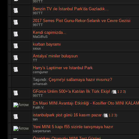
997TT
Benzin TV ıle İstanbul Park'da Gazladık...
997TT
2017 Serres Pist Gunu-Rekor-Selanik ve Cevre Gezisi
997TT
Kendi capimizda...
MaGiRuS
kurban bayramı
sioux
Antalya' miniler buluşsun
TT
Harry's Laptimer ve Istanbul Park
cemguner
Taşındı:
Çeşme'yi sallamaya hazır mısınız?
orhansah
GForce Unlim 500+'a Katılan İlk Türk Ekip!
(
1
2
3
)
997TT
En Maxi MINI Avantajı Etkinliği - Kosifler Oto MINI KALA
Fatih V.
istanbulpark pist günü 16 kasım pazar
(
1
2
3
)
tan
Yeni MINI 5 kapı f55 sizinle tanışmaya hazır
sarperturan
Özgörkey Otomotiv MINI Test Günleri