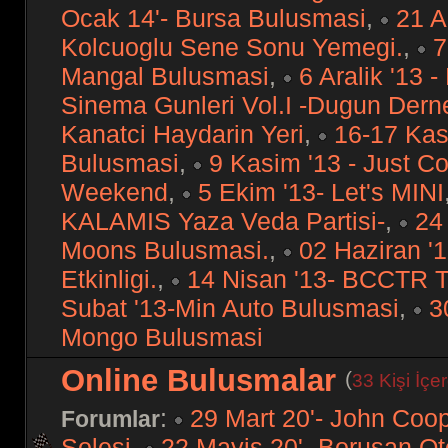
Ocak 14'- Bursa Bulusmasi
,
21 Ar
Kolcuoglu Sene Sonu Yemegi.
,
7
Mangal Bulusmasi
,
6 Aralik '13 
Sinema Gunleri Vol.I -Dugun Dern
Kanatci Haydarin Yeri
,
16-17 Kas
Bulusmasi
,
9 Kasim '13 - Just C
Weekend
,
5 Ekim '13- Let's MINI
KALAMIS Yaza Veda Partisi-
,
24
Moons Bulusmasi.
,
02 Haziran '1
Etkinligi.
,
14 Nisan '13- BCCTR 
Subat '13-Min Auto Bulusmasi
,
3
Mongo Bulusmasi
Online Bulusmalar
(
33 Kişi İçe
:
29 Mart 20'- John Coope
Forumlar
Solesi
,
22 Mayis 20'- Borusan Oto