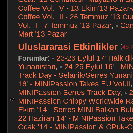
Coffee Vol. IV - 13 Ekim'13 Pazar
Coffee Vol. III - 26 Temmuz '13 C
Vol. II - 7 Temmuz '13 Pazar
,
Car
Mart '13 Pazar
Uluslararasi Etkinlikler
(
48 K
:
23-26 Eylul 17' Halkidi
Forumlar
Yunanistan
,
24-26 Eylul 16' - MI
Track Day - Selanik/Serres Yunan
16' - MINIPassion Takes EU Vol.II
MINIPassion Serres Track Day
,
2
MINIPassion Chippy Worldwide R
Ekim '14 - Serres MINI Balkan Bul
22 Haziran 14' - MINIPassion Tak
Ocak '14 - MINIPassion & GPuk-O