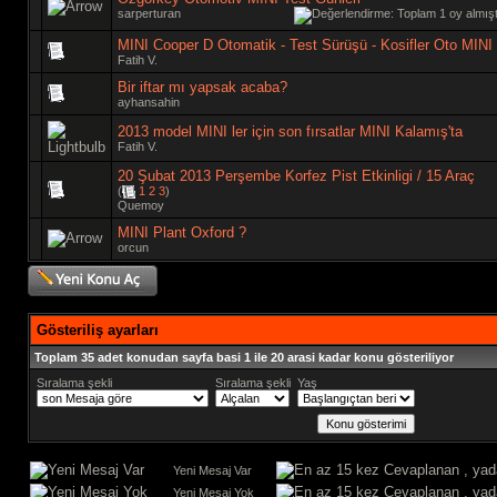
sarperturan
MINI Cooper D Otomatik - Test Sürüşü - Kosifler Oto MI
Fatih V.
Bir iftar mı yapsak acaba?
ayhansahin
2013 model MINI ler için son fırsatlar MINI Kalamış'ta
Fatih V.
20 Şubat 2013 Perşembe Korfez Pist Etkinligi / 15 Araç
(
1
2
3
)
Quemoy
MINI Plant Oxford ?
orcun
Gösteriliş ayarları
Toplam 35 adet konudan sayfa basi 1 ile 20 arasi kadar konu gösteriliyor
Sıralama şekli
Sıralama şekli
Yaş
Yeni Mesaj Var
Yeni Mesaj Yok