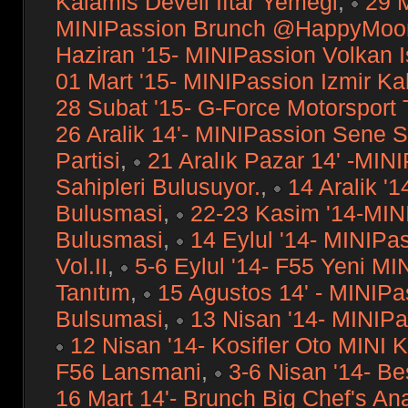
Kalamis Develi Iftar Yemegi
,
29 M
MINIPassion Brunch @HappyMoon
Haziran '15- MINIPassion Volkan I
01 Mart '15- MINIPassion Izmir Ka
28 Subat '15- G-Force Motorsport
26 Aralik 14'- MINIPassion Sene
Partisi
,
21 Aralık Pazar 14' -MI
Sahipleri Bulusuyor.
,
14 Aralik '1
Bulusmasi
,
22-23 Kasim '14-MIN
Bulusmasi
,
14 Eylul '14- MINIPa
Vol.II
,
5-6 Eylul '14- F55 Yeni MI
Tanıtım
,
15 Agustos 14' - MINIPa
Bulsumasi
,
13 Nisan '14- MINIPa
12 Nisan '14- Kosifler Oto MINI 
F56 Lansmani
,
3-6 Nisan '14- B
16 Mart 14'- Brunch Big Chef's An