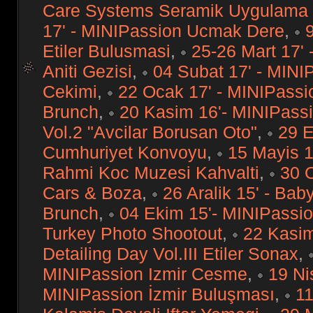
Care Systems Seramik Uygulama C
17' - MINIPassion Ucmak Dere
,
Etiler Bulusmasi
,
25-26 Mart 17' 
Aniti Gezisi
,
04 Subat 17' - MIN
Cekimi
,
22 Ocak 17' - MINIPassi
Brunch
,
20 Kasim 16'- MINIPass
Vol.2 "Avcilar Borusan Oto"
,
29 E
Cumhuriyet Konvoyu
,
15 Mayis 1
Rahmi Koc Muzesi Kahvalti
,
30 
Cars & Boza
,
26 Aralik 15' - Bab
Brunch
,
04 Ekim 15'- MINIPassio
Turkey Photo Shootout
,
22 Kasim
Detailing Day Vol.III Etiler Sonax
,
MINIPassion Izmir Cesme
,
19 Ni
MINIPassion İzmir Buluşması
,
11