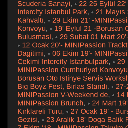
Scuderia Sanayi
,
22-25 Eylül 22
Intercity Istanbul Park
,
21 Mayıs 
Kahvaltı
,
29 Ekim 21' -MINIPass
Konvoyu
,
19' Eylul 21 -Borusan O
Bulusmasi
,
29 Subat 01 Mart 20
12 Ocak 20'- MINIPassion Trackt
Dagitimi
,
06 Ekim 19'- MINIPass
Cekimi Intercity Istanbulpark
,
29 
MINIPassion Cumhuriyet Konvoyu
Borusan Oto Istinye Servis Works
Big Boyz Fest, Birlas Standi
,
27-
MINIPassion V-Weekend de
,
14 
MINIPassion Brunch
,
24 Mart 19
Kırklareli Turu
,
27 Ocak 19' - Bur
Gezisi
,
23 Aralik 18'-Doga Balik 
7 Ekim '18 - MINIPassion Takvim 