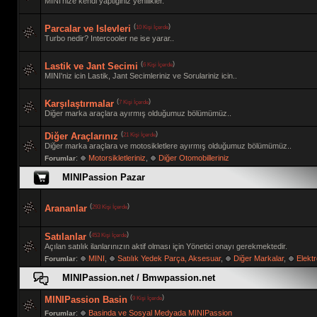
MINI'nize kendi yaptiginiz yenilikler.
(
)
10 Kişi İçerde
Parcalar ve Islevleri
Turbo nedir? Intercooler ne ise yarar..
(
)
6 Kişi İçerde
Lastik ve Jant Secimi
MINI'niz icin Lastik, Jant Secimleriniz ve Sorulariniz icin..
(
)
7 Kişi İçerde
Karşılaştırmalar
Diğer marka araçlara ayırmış olduğumuz bölümümüz..
(
)
21 Kişi İçerde
Diğer Araçlarınız
Diğer marka araçlara ve motosikletlere ayırmış olduğumuz bölümümüz..
:
Motorsikletleriniz
,
Diğer Otomobilleriniz
Forumlar
MINIPassion Pazar
(
)
293 Kişi İçerde
Arananlar
(
)
453 Kişi İçerde
Satılanlar
Açılan satılık ilanlarınızın aktif olması için Yönetici onayı gerekmektedir.
:
MINI
,
Satılık Yedek Parça, Aksesuar
,
Diğer Markalar
,
Elektr
Forumlar
MINIPassion.net / Bmwpassion.net
(
)
9 Kişi İçerde
MINIPassion Basin
:
Basinda ve Sosyal Medyada MINIPassion
Forumlar