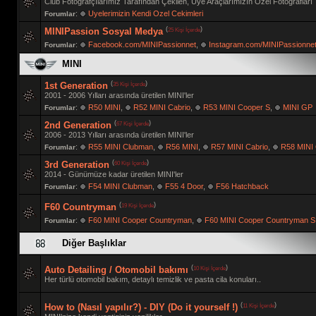
Club Fotoğrafçılarımız Tarafından Çekilen, Üye Araçlarımızın Özel Fotoğrafları
:
Uyelerimizin Kendi Ozel Cekimleri
Forumlar
(
)
25 Kişi İçerde
MINIPassion Sosyal Medya
:
Facebook.com/MINIPassionnet
,
Instagram.com/MINIPassionne
Forumlar
MINI
(
)
35 Kişi İçerde
1st Generation
2001 - 2006 Yılları arasında üretilen MINI'ler
:
R50 MINI
,
R52 MINI Cabrio
,
R53 MINI Cooper S
,
MINI GP
Forumlar
(
)
67 Kişi İçerde
2nd Generation
2006 - 2013 Yılları arasında üretilen MINI'ler
:
R55 MINI Clubman
,
R56 MINI
,
R57 MINI Cabrio
,
R58 MINI
Forumlar
(
)
60 Kişi İçerde
3rd Generation
2014 - Günümüze kadar üretilen MINI'ler
:
F54 MINI Clubman
,
F55 4 Door
,
F56 Hatchback
Forumlar
(
)
19 Kişi İçerde
F60 Countryman
:
F60 MINI Cooper Countryman
,
F60 MINI Cooper Countryman S
Forumlar
Diğer Başlıklar
(
)
10 Kişi İçerde
Auto Detailing / Otomobil bakımı
Her türlü otomobil bakım, detaylı temizlik ve pasta cila konuları..
(
)
11 Kişi İçerde
How to (Nasıl yapılır?) - DIY (Do it yourself !)