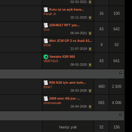
02-02-2021
Kutu içi ve açık hava...
16
100
Ferah Jr.
20-11-2020
225/45/17 RFT yaz...
43
642
Ozz
05-04-2021
Mini JCW GP 2 vs Audi A1...
4
62
DOA
21-07-2019
Yamaha XSR 900
43
641
VERTIGO
08-02-2020
R56 N18 için aem kule...
460
2.926
Emir7
28-03-2026
2009 mını r56 jcw -...
691
4.006
omerwasabi
26-04-2026
henüz yok
32
156