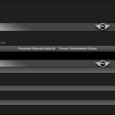
ızda
Forumları Okundu Kabul Et
Forum Yöneticilerini Göster