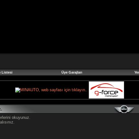
 Listesi
Üye Garajları
Ye
z.
erlerini okuyunuz.
lısınız.