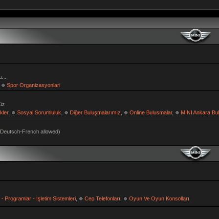
...
,
Spor Organizasyonlari
müz
kler
,
Sosyal Sorumluluk
,
Diğer Buluşmalarımız
,
Online Bulusmalar
,
MINI Ankara Bu
h-Deutsch-French allowed)
r - Programlar - İşletim Sistemleri
,
Cep Telefonları
,
Oyun Ve Oyun Konsolları