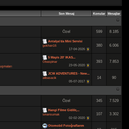
Son Mesaj
Konular
Mesajlar
Özel
599
8.185
Antalya'da Mini Servisi
380
6.006
gokhan16
17-04-2026
5 Mayis 20' IKAS...
393
7.853
Obaspinar
23-05-2020
luşmaları
JCW ADVENTURES - New...
14
90
alibasacik
05-07-2017
Özel
345
7.529
Hangi Filme Gidilir,...
107
3.302
sinansumak
02-02-2020
Otomobil Fotoğraflarım