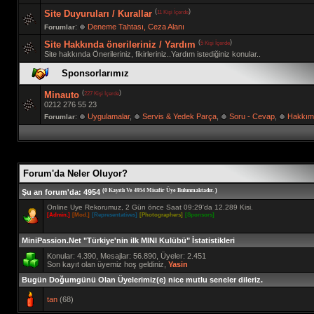
(
)
11 Kişi İçerde
Site Duyuruları / Kurallar
:
Deneme Tahtası, Ceza Alanı
Forumlar
(
)
5 Kişi İçerde
Site Hakkında önerileriniz / Yardım
Site hakkında Önerileriniz, fikirleriniz..Yardım istediğiniz konular..
Sponsorlarımız
(
)
227 Kişi İçerde
Minauto
0212 276 55 23
:
Uygulamalar
,
Servis & Yedek Parça
,
Soru - Cevap
,
Hakkım
Forumlar
Forum'da Neler Oluyor?
(
)
0 Kayıtlı Ve 4954 Misafir Üye Bulunmaktadır.
Şu an forum'da
: 4954
Online Uye Rekorumuz, 2 Gün önce Saat 09:29'da 12.289 Kisi.
[Admin.]
[Mod.]
[Representatives]
[Photographers]
[Sponsors]
MiniPassion.Net "Türkiye'nin ilk MINI Kulübü" İstatistikleri
Konular: 4.390, Mesajlar: 56.890, Üyeler: 2.451
Son kayıt olan üyemiz hoş geldiniz,
Yasin
Bugün Doğumgünü Olan Üyelerimiz(e) nice mutlu seneler dileriz.
tan
(68)