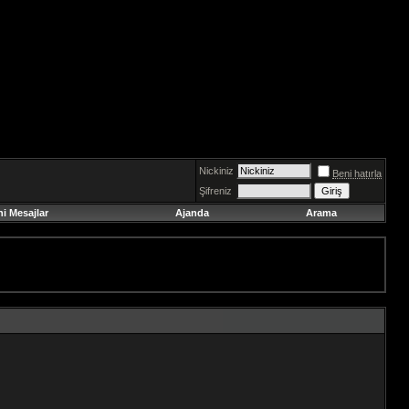
Nickiniz
Beni hatırla
Şifreniz
ni Mesajlar
Ajanda
Arama