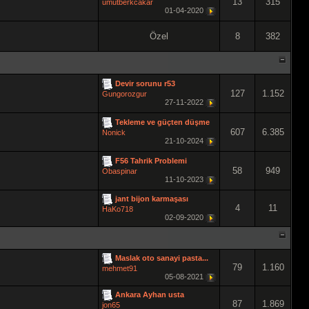
13
315
umutberkcakar
01-04-2020
Özel
8
382
Devir sorunu r53
127
1.152
Gungorozgur
27-11-2022
Tekleme ve güçten düşme
607
6.385
Nonick
21-10-2024
F56 Tahrik Problemi
58
949
Obaspinar
11-10-2023
jant bijon karmaşası
4
11
HaKo718
02-09-2020
Maslak oto sanayi pasta...
79
1.160
mehmet91
05-08-2021
Ankara Ayhan usta
87
1.869
jon65