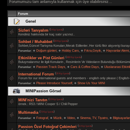
Forumumuzu tam anlamıyla kullanmak için üye olabilirsiniz...
Forum
Genel
(
)
5 Kişi İçerde
Sizleri Tanıyalım
Kendiniz hakkında bir kaç satır yazınız..
(
)
69 Kişi İçerde
Sohbet / Muhabbet
Sohbet,Güncel Tartışma Konuları,Merak Edilenler..Her türlü fikir alışverişi buraya
:
Doğum günleri
,
Hobby Cars
,
Fıkra,Geyik
,
Hayvanlar Alemi
Forumlar
(
)
488 Kişi İçerde
Etkinlikler ve Pist Günleri
Buluşmalarımız ile ilgili Konularin , Resimlerin Ve Videoların Bulunduğu Bölümü
:
Passion Track Days
,
Cars & Coffee Days
,
Uluslararasi Etkinli
Forumlar
(
)
26 Kişi İçerde
International Forum
Forum for our international guests and members - english only please ( Englis
:
Please Introduce Yourself
,
Show Us Your MINI
Forumlar
MINIPassion Görsel
(
)
13 Kişi İçerde
MINI'nizi Tanıtın
örnek.: R53 / MINI Cooper S / Chili Pepper
(
)
73 Kişi İçerde
Multimedia
:
Fotograf
,
Müzik
,
Video
,
Sinema, TV, Tiyatro
,
Bilgisayarla
Forumlar
(
)
11 Kişi İçerde
Passion Özel Fotoğraf Çekimleri