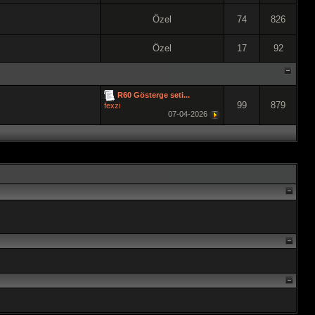
Özel
74
826
Özel
17
92
R60 Gösterge seti...
99
879
fexzi
07-04-2026