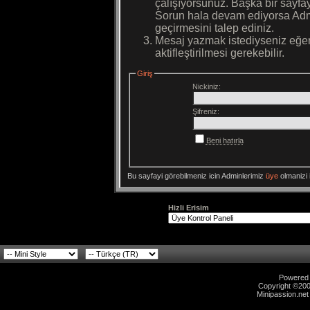
çalışıyorsunuz. Başka bir sayf
Sorun hala devam ediyorsa Admi
geçirmesini talep ediniz.
Mesaj yazmak istediyseniz eğer
aktifleştirilmesi gerekebilir.
Giriş
Nickiniz:
Şifreniz:
Beni hatırla
Bu sayfayi görebilmeniz icin Adminlerimiz
üye
olmanizi i
Hizli Erisim
Powered b
Copyright ©2000
Minipassion.net 