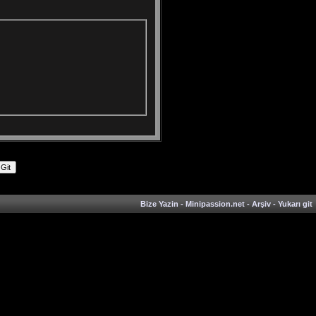
Bize Yazin
-
Minipassion.net
-
Arşiv
-
Yukarı git