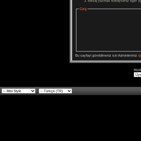
Mesaj yazmak istediyseniz eğer üyeli
Giriş
Bu sayfayi görebilmeniz icin Adminlerimiz
ü
Hizl