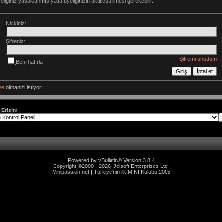
ğiniz yasaklanmış yada üyeliğinizin aktifleştirilmesi gerekebilir.
Nickiniz:
Şifreniz:
Şifremi unuttum
Beni hatırla
ye
olmanizi istiyor.
i Erisim
Powered by vBulletin® Version 3.8.4
Copyright ©2000 - 2026, Jelsoft Enterprises Ltd.
Minipassion.net | Türkiye'nin ilk MINI Kulübü 2005