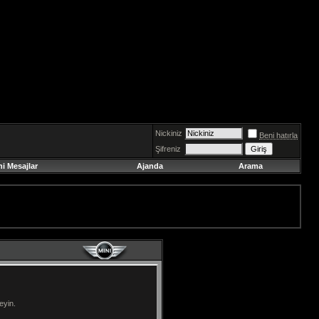
Nickiniz
Beni hatırla
Şifreniz
ni Mesajlar
Ajanda
Arama
eyin.