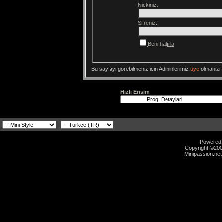
Nickiniz:
Şifreniz:
Beni hatırla
Bu sayfayi görebilmeniz icin Adminlerimiz
üye
olmanizi i
Hizli Erisim
Powered b
Copyright ©2000
Minipassion.net