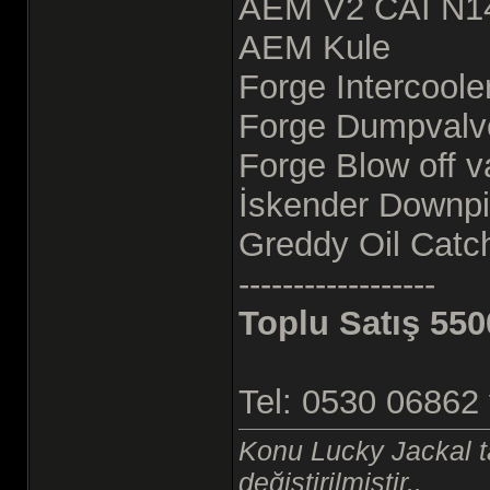
AEM V2 CAI N14 (
AEM Kule
Forge Intercoole
Forge Dumpvalve
Forge Blow off va
İskender Downp
Greddy Oil Catch
------------------
Toplu Satış 550
Tel: 0530 06862
Konu Lucky Jackal t
değiştirilmiştir..