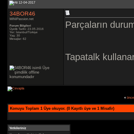
12-04-2017
34BOR46
MINIPassion.net
Parçaların duru
Forum Bilgileri
Üyelik Tarihi: 23.05.2016
Yer: İstanbul/Türkiye
Yaş: 30
Mesajlar: 62
Tapatalk kullanar
«
önce
Konuyu Toplam 1 Üye okuyor.
(0 Kayıtlı üye ve 1 Misafir)
Yetkileriniz