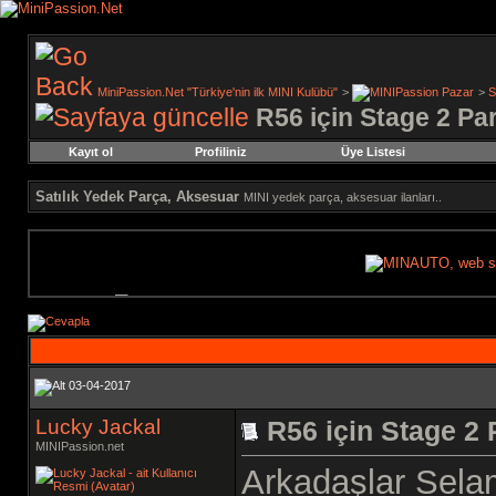
MiniPassion.Net "Türkiye'nin ilk MINI Kulübü"
>
MINIPassion Pazar
>
S
R56 için Stage 2 Pa
Kayıt ol
Profiliniz
Üye Listesi
Satılık Yedek Parça, Aksesuar
MINI yedek parça, aksesuar ilanları..
03-04-2017
Lucky Jackal
R56 için Stage 2 
MINIPassion.net
Arkadaşlar Sela