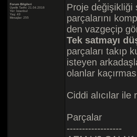
Proje değişikliği
Forum Bilgileri
Üyelik Tarihi: 21.04.2016
Yer: İstanbul
Yaş: 43
parçalarını kom
Mesajlar: 255
den vazgeçip gö
Tek satmayı d
parçaları takıp 
isteyen arkadaşla
olanlar kaçırmas
Ciddi alıcılar il
Parçalar
------------------