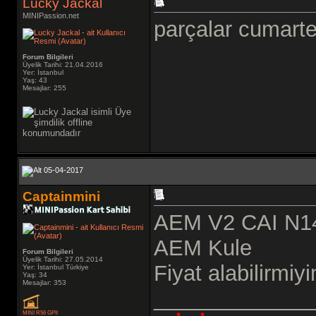
Lucky Jackal
MINIPassion.net
parçalar cumarte
Forum Bilgileri
Üyelik Tarihi: 21.04.2016
Yer: İstanbul
Yaş: 43
Mesajlar: 255
05-04-2017
Captainmini
AEM V2 CAI N1
AEM Kule
Forum Bilgileri
Üyelik Tarihi: 27.05.2014
Fiyat alabilirmiy
Yer: İstanbul Türkiye
Yaş: 34
Mesajlar: 353
_____________
MINI R56 GPII