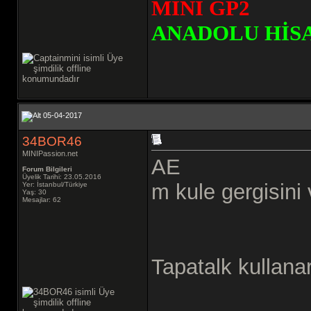
MİNİ GP2
ANADOLU HİS
05-04-2017
34BOR46
MINIPassion.net
AE
Forum Bilgileri
Üyelik Tarihi: 23.05.2016
m kule gergisini 
Yer: İstanbul/Türkiye
Yaş: 30
Mesajlar: 62
Tapatalk kullanar