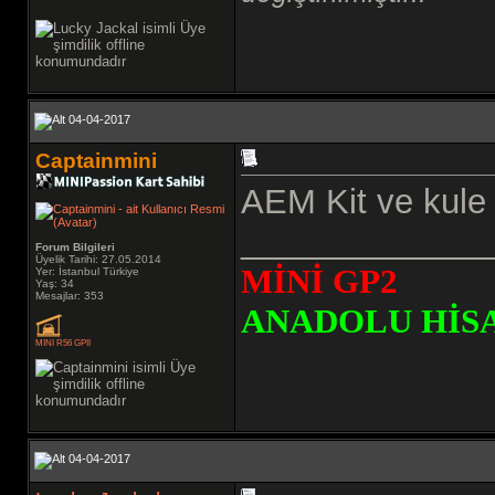
04-04-2017
Captainmini
AEM Kit ve kule g
_____________
Forum Bilgileri
Üyelik Tarihi: 27.05.2014
MİNİ GP2
Yer: İstanbul Türkiye
Yaş: 34
Mesajlar: 353
ANADOLU HİS
MINI R56 GPII
04-04-2017