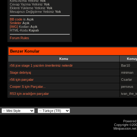
Konu Acma Yetkiniz
Yok
Cevap Yazma Yetkiniz
Yok
Eklenti Yükleme Yetkiniz
Yok
Mesajınızı Değiştirme Yetkiniz
Yok
BB code
is
Açık
Smileler
Açık
[IMG]
Kodları
Açık
HTML-Kodu
Kapalı
Forum Rules
Benzer Konular
Konu
Konuy
r56 jcw stage 1 yazılım önerileriniz nelerdir
Bar10
Stage debriyaj
miniman
r56 için parçalar
Csarlar
Cooper S için Parçalar...
perseus
R53 için aradığım parçalar
ivan_the_te
Powered b
Copyright ©2000
Minipassion.net 