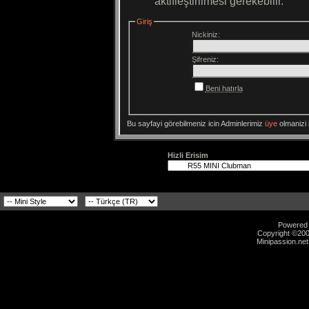
aktifleştirilmesi gerekebilir.
Giriş
Nickiniz:
Şifreniz:
Beni hatırla
Bu sayfayi görebilmeniz icin Adminlerimiz
üye
olmanizi i
Hizli Erisim
Powered b
Copyright ©2000
Minipassion.net