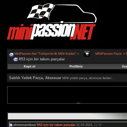
MiniPassion.Net "Türkiye'nin ilk MINI Kulübü"
>
MINIPassion Pazar
>
S
R53 için bir takım parçalar
Kayıt ol
Profiliniz
Üye
Satılık Yedek Parça, Aksesuar
MINI yedek parça, aksesuar ilanları..
ahmetcarsibasi
R53 için bir takım parçalar
31-03-2023,
22:39