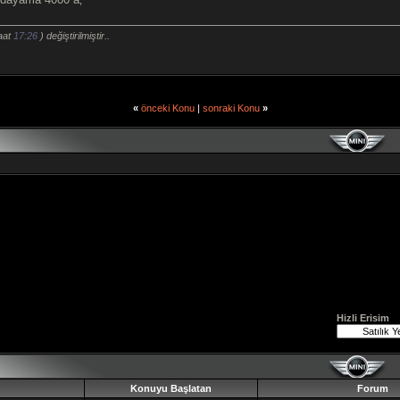
aat
17:26
) değiştirilmiştir..
«
önceki Konu
|
sonraki Konu
»
Hizli Erisim
Konuyu Başlatan
Forum