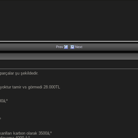
Prev
Next
arçalar şu şekildedir.
oktur tamir vs görmedi 28.000TL
00â‚º
º
nlları karbon olarak 3500â‚º
l dayama 4000 â‚º