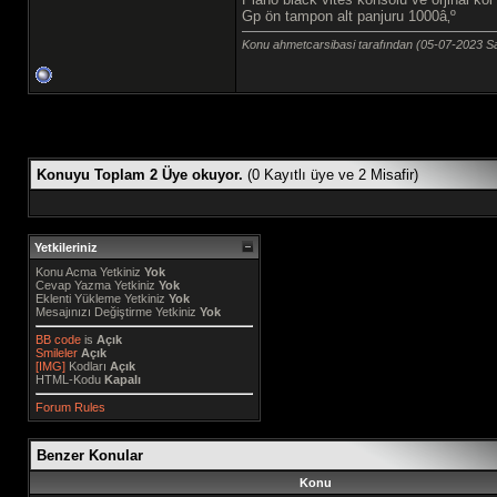
Gp ön tampon alt panjuru 1000â‚º
Konu ahmetcarsibasi tarafından (05-07-2023 S
Konuyu Toplam 2 Üye okuyor.
(0 Kayıtlı üye ve 2 Misafir)
Yetkileriniz
Konu Acma Yetkiniz
Yok
Cevap Yazma Yetkiniz
Yok
Eklenti Yükleme Yetkiniz
Yok
Mesajınızı Değiştirme Yetkiniz
Yok
BB code
is
Açık
Smileler
Açık
[IMG]
Kodları
Açık
HTML-Kodu
Kapalı
Forum Rules
Benzer Konular
Konu