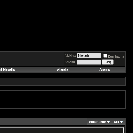
Nickiniz
Beni hatırla
Şifreniz
ni Mesajlar
Ajanda
Arama
Seçenekler
Stil