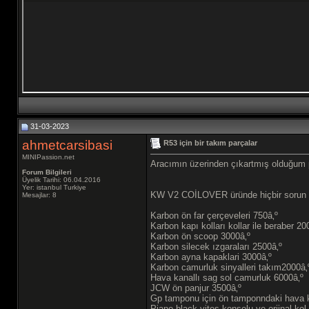
31-03-2023
ahmetcarsibasi
R53 için bir takım parçalar
MINIPassion.net
Aracımın üzerinden çıkartmış olduğum p
Forum Bilgileri
Üyelik Tarihi: 06.04.2016
Yer: istanbul Turkiye
KW V2 COİLOVER üründe hiçbir sorun y
Mesajlar: 8
Karbon ön far çerçeveleri 750â‚º
Karbon kapı kolları kollar ile beraber 20
Karbon ön scoop 3000â‚º
Karbon silecek ızgaraları 2500â‚º
Karbon ayna kapaklari 3000â‚º
Karbon camurluk sinyalleri takım2000â‚
Hava kanallı sag sol camurluk 6000â‚º
JCW ön panjur 3500â‚º
Gp tamponu için ön tamponndaki hava ka
Piano black vites konsolu ve orjinal ko