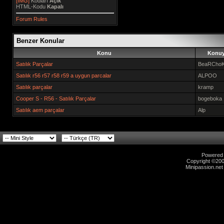
[IMG]
Kodları
Açık
HTML-Kodu
Kapalı
Forum Rules
Benzer Konular
Konu
Konuy
Satılık Parçalar
BeaRCho
Satılık r56 r57 r58 r59 a uygun parcalar
ALPOO
Satılık parçalar
kramp
Cooper S - R56 - Satılık Parçalar
bogeboka
Satılık aem parçalar
Alp
Powered b
Copyright ©2000
Minipassion.net 