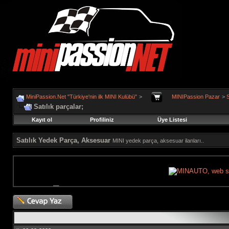
MiniPassion.Net "Türkiye'nin ilk MINI Kulübü"
>
MINIPassion Pazar
>
S
Satılık parçalar;
Kayıt ol
Profiliniz
Üye Listesi
Satılık Yedek Parça, Aksesuar
MINI yedek parça, aksesuar ilanları..