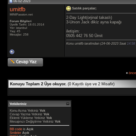
06-02-2023
umitfb
Satılık parçalar;
MINIPassion.net
2-Day Light(orjinal takaslı)
Forum Bilgileri
3-Unıon Jack dikiz ayna kapağı
Üyelik Tarihi: 18.01.2014
Yer: istanbul
iletişim:
Yaş: 45
Mesajlar: 258
0505 442 76 50 Ümit
Konu umitfb tarafından (24-06-2023 Saat
14:58
«
önce
Konuyu Toplam 2 Üye okuyor.
(0 Kayıtlı üye ve 2 Misafir)
Yetkileriniz
Konu Acma Yetkiniz
Yok
Cevap Yazma Yetkiniz
Yok
Eklenti Yükleme Yetkiniz
Yok
Mesajınızı Değiştirme Yetkiniz
Yok
BB code
is
Açık
Smileler
Açık