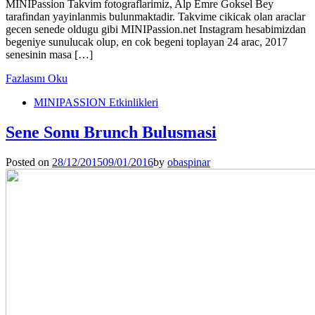
MINIPassion Takvim fotograflarimiz, Alp Emre Goksel Bey
tarafindan yayinlanmis bulunmaktadir. Takvime cikicak olan araclar
gecen senede oldugu gibi MINIPassion.net Instagram hesabimizdan
begeniye sunulucak olup, en cok begeni toplayan 24 arac, 2017
senesinin masa […]
Fazlasını Oku
MINIPASSION Etkinlikleri
Sene Sonu Brunch Bulusmasi
Posted on
28/12/2015
09/01/2016
by
obaspinar