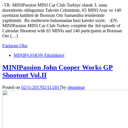
-TR- MINIPassion MINI Car Club Turkiye olarak 3. sunu
duzenlemis oldugumuz Takvim Cekimimiz, 65 MINI Arac ve 140
uyemizin katilimi ile Borusan Oto Samandira tesislerinde
yapilmistir. Bu muhtesem bulusmadan bazi kareler soyle; -EN-
MINIPassion MINI Car Club Turkey complete the 3rd episode of
Calendar Shootout with 65 MINIs and 140 participants at Borusan
Oto […]
Fazlasını Oku
MINIPASSION Etkinlikleri
MINIPassion John Cooper Works GP
Shootout Vol.II
Posted on
02/11/2017
02/11/2017
by
obaspinar