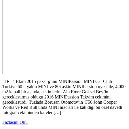
-TR- 4 Ekim 2015 pazar gunu MINIPassion MINI Car Club
Turkiye 60’a yakin MINI ve 80i askin MINIPassion uyesi ile, 4.000
m2 kapali bir alanda, cekimlerini Alp Emre Goksel Bey’in
gerceklestirmis oldugu 2016 MINIPassion Takvim cekimini
gerceklestirdi. Tuzlada Borusan Otomotiv’in F56 John Cooper
Works ve Red Bull unda MINI araclari ile katildigi bu ozel davetli
fotograf cekiminden kareler […]
Fazlasını Oku