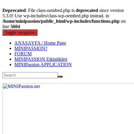
Deprecated
: File class-oembed.php is
deprecated
since version
5.3.0! Use wp-includes/class-wp-oembed.php instead. in
/home/minipassion/public_html/wp-includes/functions.php
on
line
5604
Toggle navigation
ANASAYFA / Home Page
MINIPASSION?
FORUM
MINIPASSION Etkinlikleri
MINIPassion APPLICATION