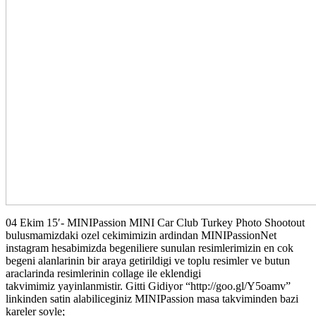
04 Ekim 15′- MINIPassion MINI Car Club Turkey Photo Shootout
bulusmamizdaki ozel cekimimizin ardindan MINIPassionNet
instagram hesabimizda begeniliere sunulan resimlerimizin en cok
begeni alanlarinin bir araya getirildigi ve toplu resimler ve butun
araclarinda resimlerinin collage ile eklendigi
takvimimiz yayinlanmistir. Gitti Gidiyor “http://goo.gl/Y5oamv”
linkinden satin alabiliceginiz MINIPassion masa takviminden bazi
kareler soyle;