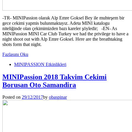
-TR- MINIPassion olarak Alp Emre Goksel Bey ile muhteşem bir
gece cekimi yapmis bulunmaktayız. Adeta MINI katalogu
niteliğinde olan çekimimizden bazı kareler şöyledir; -EN- As
MINIPassion MINI Car Club Turkey we had the privilege to have a
night shoot out with Alp Emre Goksel. Here are the breathtaking
shots form that night.
Fazlasını Oku
MINIPASSION Etkinlikleri
MINIPassion 2018 Takvim Cekimi
Borusan Oto Samandira
Posted on
29/12/2017
by
obaspinar