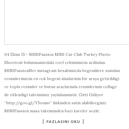
04 Ekim 15′- MINIPassion MINI Car Club Turkey Photo
Shootout bulusmamizdaki ozel cekimimizin ardindan
MINIPassionNet instagram hesabimizda begeniliere sunulan
resimlerimizin en cok begeni alanlarinin bir araya getirildigi
ve toplu resimler ve butun araclarinda resimlerinin collage
ile eklendigi takvimimiz yayinlanmistir. Gitti Gidiyor
“http://goo.gl/Y5oamv” linkinden satin alabiliceginiz
MINIPassion masa takviminden bazi kareler soyle;
FAZLASINI OKU