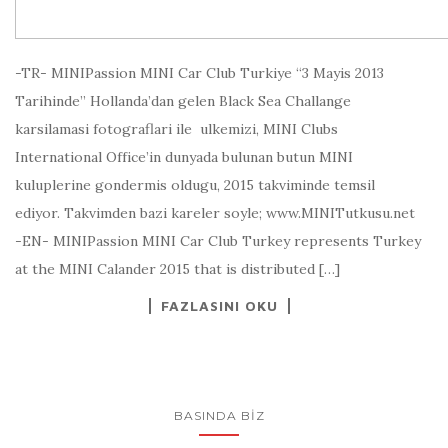
-TR- MINIPassion MINI Car Club Turkiye “3 Mayis 2013
Tarihinde” Hollanda’dan gelen Black Sea Challange
karsilamasi fotograflari ile ulkemizi, MINI Clubs
International Office’in dunyada bulunan butun MINI
kuluplerine gondermis oldugu, 2015 takviminde temsil
ediyor. Takvimden bazi kareler soyle; www.MINITutkusu.net
-EN- MINIPassion MINI Car Club Turkey represents Turkey
at the MINI Calander 2015 that is distributed […]
FAZLASINI OKU
BASINDA BIZ