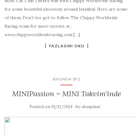
MINI Car Club Turkey was with Chippy WorldWide Racing
for some beautiful shootout around Istanbul. Here are some
of them; Don’t for get to follow The Chippy Worldwide
Racing team for more stories at ;
www.chippyworldwideracing.com […]
FAZLASINI OKU
BASINDA BIZ
MINIPassion – MINI Takvim’inde
Posted on
by
19/12/2014
obaspinar